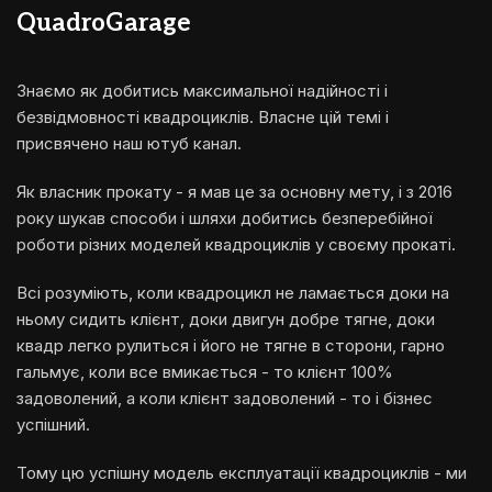
QuadroGarage
Знаємо як добитись максимальної надійності і
безвідмовності квадроциклів. Власне цій темі і
присвячено наш ютуб канал.
Як власник прокату - я мав це за основну мету, і з 2016
року шукав способи і шляхи добитись безперебійної
роботи різних моделей квадроциклів у своєму прокаті.
Всі розуміють, коли квадроцикл не ламається доки на
ньому сидить клієнт, доки двигун добре тягне, доки
квадр легко рулиться і його не тягне в сторони, гарно
гальмує, коли все вмикається - то клієнт 100%
задоволений, а коли клієнт задоволений - то і бізнес
успішний.
Тому цю успішну модель експлуатації квадроциклів - ми