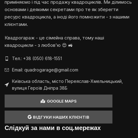
приміняємо і під час продажу квадроциклів. Ми ділимось
основами і деякими секретами про те як зберегти
ресурс квадроцикла, а іноді його помножити - з нашими
клієнтами.
Квадрогараж - це сімейна справа, тому наші
квадроцикли - з любов'ю 😍 🚜
Тел.: +38 (050) 618-1551
Email: quadrogarage@gmail.com
Київська область, місто Переяслав-Хмельницький,
вулиця Героїв Дніпра 38Б
GOOGLE MAPS
ВІДГУКИ НАШИХ КЛІЄНТІВ
Слідкуй за нами в соц.мережах