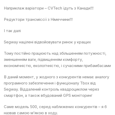
Наприклаж варіатори – CVTech їдуть з Канади!!!
Редуктори трансміссії з Німеччини!!!
І так далі
Segway націлені відвойовувати ринок у кращих
Тому постійно працюють над збільшенням потужності,
зменшенням ваги, підвищенням комфорту,
економічністю, екологічністю, і сучасними прибамбасами
В даний момент, у жодного з конкурентів немає аналогу
програмного забезпечення і функціоналу Tbox від
Segway. Віддалений контроль квадроциклом через
смартфон, а також вбудований GPS моніторинг
Саме модель 500, серед наближених конкурентів – я б
назвав самою м’якою в ходу.