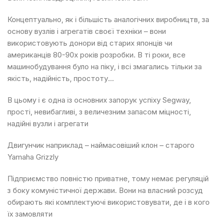
Концептуально, як і більшість аналогічних виробництв, за
основу вузлів і агрегатів своєї техніки – вони
використовують донори від старих японців чи
американців 80-90х років розробки. В ті роки, все
машинобудування було на піку, і всі змагались тільки за
якість, надійність, простоту…
В цьому і є одна із основних запорук успіху Segway,
прості, невибагливі, з величезним запасом міцності,
надійні вузли і агрегати
Двигунчик наприклад – наймасовіший клон – старого
Yamaha Grizzly
Підприємство повністю приватне, тому немає регуляцій
з боку комуністичної держави. Вони на власний розсуд
обирають які комплектуючі використовувати, де і в кого
їх замовляти