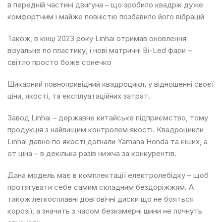
в передній частині двигуна – що зробило квадрік дуже
комфортним і майже повністю позбавило його вібрацій
Також, в кінці 2023 року Linhai отримав оновлення
візуальне по пластику, і нові матричні Bi-Led фари –
світло просто боже сонечко
Шикарний повнопривідний квадроцикл, у відношенні своєї
ціни, якості, та експлуатаційних затрат.
Завод Linhai – державне китайське підприємство, тому
продукція з найвищим контролем якості. Квадроцикли
Linhai давно по якості догнали Yamaha Honda та інших, а
от ціна – в декілька разів нижча за конкурентів.
Дана модель має в комплектації електролебідку – щоб
протягувати себе самим складним бездоріжжям. А
також легкосплавні довговічні диски що не бояться
корозії, а значить з часом безкамерні шини не почнуть