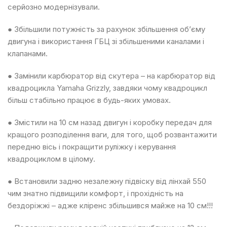
серйозно модернізували.
● Збільшили потужність за рахунок збільшення об’єму
двигуна і використання ГБЦ зі збільшеними каналами і
клапанами.
● Замінили карбюратор від скутера – на карбюратор від
квадроцикла Yamaha Grizzly, завдяки чому квадроцикл
більш стабільно працює в будь-яких умовах.
● Змістили на 10 см назад двигун і коробку передач для
кращого розподілення ваги, для того, щоб розвантажити
передню вісь і покращити руліжку і керування
квадроциклом в цілому.
● Встановили задню незалежну підвіску від лінхай 550
чим знатно підвищили комфорт, і прохідність на
бездоріжжі – адже кліренс збільшився майже на 10 см!!!