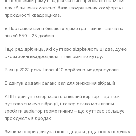
● Подовжили раму в задній частині приблизно на 12 см
для збільшення колісної бази і покращення комфорту і
прохідності квадроцикла.
● Поставили шини більшого діаметра – шини такі як на
лінхай 550 – 25 дюймів
І ще ряд дрібниць, які суттєво відрізняють ці два, дуже
схожі зовні квадроцикли, і такі різні по нутру.
В кінці 2023 року Linhai 420 серйозно модернізували
В двигун додали баланс вал для зниження вібрацій
КПП і двигун тепер мають спільний картер – це теж
суттєво знижує вібрації, і тепер стало можливим
зробити варіатор герметичним – що суттєво збільшує
прохідність в бродах
Змінили опори двигуна і кпп, і додали додаткову подушку