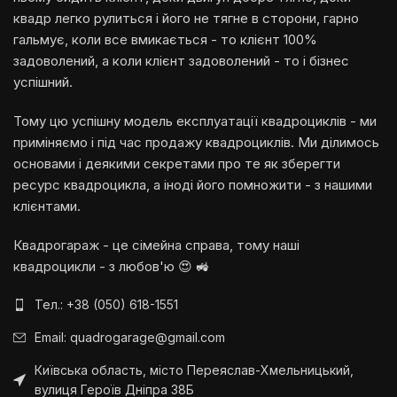
квадр легко рулиться і його не тягне в сторони, гарно
гальмує, коли все вмикається - то клієнт 100%
задоволений, а коли клієнт задоволений - то і бізнес
успішний.
Тому цю успішну модель експлуатації квадроциклів - ми
приміняємо і під час продажу квадроциклів. Ми ділимось
основами і деякими секретами про те як зберегти
ресурс квадроцикла, а іноді його помножити - з нашими
клієнтами.
Квадрогараж - це сімейна справа, тому наші
квадроцикли - з любов'ю 😍 🚜
Тел.: +38 (050) 618-1551
Email: quadrogarage@gmail.com
Київська область, місто Переяслав-Хмельницький,
вулиця Героїв Дніпра 38Б