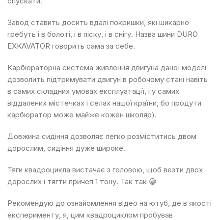
спускати.
Завод ставить досить вдалі покришки, які шикарно
гребуть і в болоті, і в піску, і в снігу. Назва шини DURO
EXKAVATOR говорить сама за себе.
Карбюраторна система живлення двигуна даної моделі
дозволить підтримувати двигун в робочому стані навіть
в самих складних умовах експлуатації, і у самих
віддалених містечках і селах нашої країни, бо продути
карбюратор може майже кожен школяр).
Довжина сидіння дозволяє легко розміститись двом
дорослим, сидіння дуже широке.
Тяги квадроцикла вистачає з головою, щоб везти двох
дорослих і тягти причеп 1 тону. Так так 😁
Рекомендую до ознайомлення відео на ютуб, де в якості
експерименту, я, цим квадроциклом пробував