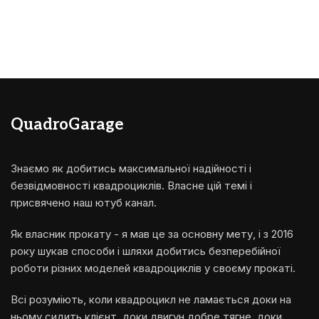
QuadroGarage
Знаємо як добитись максимальної надійності і
безвідмовності квадроциклів. Власне цій темі і
присвячено наш ютуб канал.
Як власник прокату - я мав це за основну мету, і з 2016
року шукав способи і шляхи добитись безперебійної
роботи різних моделей квадроциклів у своєму прокаті.
Всі розуміють, коли квадроцикл не ламається доки на
ньому сидить клієнт, доки двигун добре тягне, доки