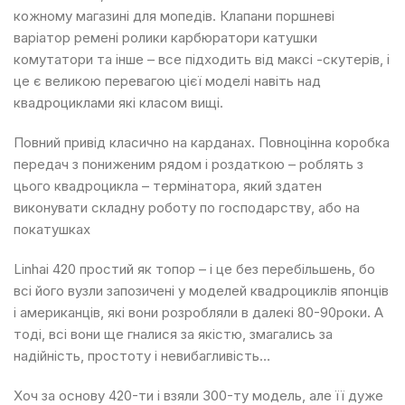
кожному магазині для мопедів. Клапани поршневі
варіатор ремені ролики карбюратори катушки
комутатори та інше – все підходить від максі -скутерів, і
це є великою перевагою цієї моделі навіть над
квадроциклами які класом вищі.
Повний привід класично на карданах. Повноцінна коробка
передач з пониженим рядом і роздаткою – роблять з
цього квадроцикла – термінатора, який здатен
виконувати складну роботу по господарству, або на
покатушках
Linhai 420 простий як топор – і це без перебільшень, бо
всі його вузли запозичені у моделей квадроциклів японців
і американців, які вони розробляли в далекі 80-90роки. А
тоді, всі вони ще гналися за якістю, змагались за
надійність, простоту і невибагливість…
Хоч за основу 420-ти і взяли 300-ту модель, але її дуже