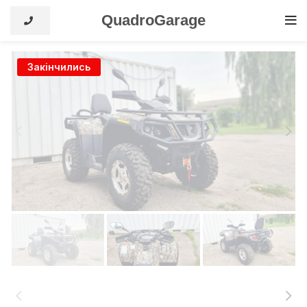
QuadroGarage
Закінчились