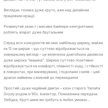
Виглядає техніка дуже круто, аже над дизайном
працювали кращі)
Розвинутий захист і масивні бампери-кенгурятники
роблять апарат дуже брутальним
Серед всіх конкурентів він має найбільшу ширину, майже
на 12 см ширше – що суттєво відображається на
зовнішньому вигляді – це величезна довгобазна двомісна
дуже широка “машина”. Ширина суттєво позитивно
відображується на комфорті, плавності ходу, і стійкості
в поворотах, при маневруванні, і подоланні схилів – цей
дракон найменш схильний до перекидання
Простий і дуже надійний двигун – клон старого Yamaha
Grizzly родом із 90х. Інжектор. Пониженина передача.
Лебідка. Круті шини які гребуть в любих умовах…