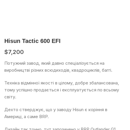
Hisun Tactic 600 EFI
$
7,200
Потужний завод, який давно спеціалізується на
виробництві різних всюдиходів, квадроциклів, баггі.
Техніка відмінної якості в цілому, добре збалансована,
тому успішно продається і експлуатується по всьому
світу.
Дехто стверджує, що у заводу Hisun є коріння в
Америці, а саме BRP.
Дизайн так точно, тут запозичено у BRP Outlander G1