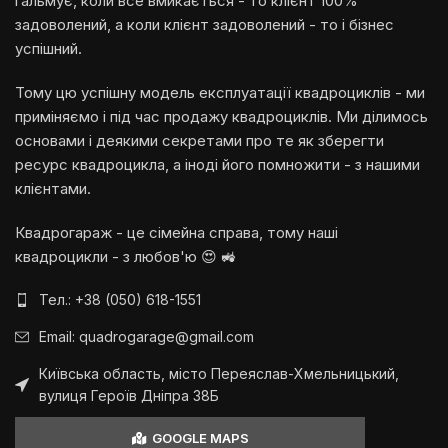
гальмує, коли все вмикається - то клієнт 100%
задоволений, а коли клієнт задоволений - то і бізнес
успішний.
Тому цю успішну модель експлуатації квадроциклів - ми
приміняємо і під час продажу квадроциклів. Ми ділимось
основами і деякими секретами про те як зберегти
ресурс квадроцикла, а іноді його помножити - з нашими
клієнтами.
Квадрогараж - це сімейна справа, тому наші
квадроцикли - з любов'ю 😍 🚜
Тел.: +38 (050) 618-1551
Email: quadrogarage@gmail.com
Київська область, місто Переяслав-Хмельницький,
вулиця Героїв Дніпра 38Б
GOOGLE MAPS