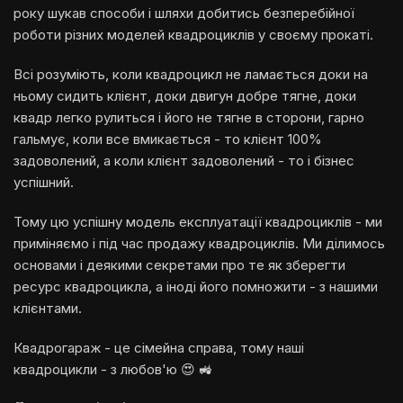
року шукав способи і шляхи добитись безперебійної
роботи різних моделей квадроциклів у своєму прокаті.
Всі розуміють, коли квадроцикл не ламається доки на
ньому сидить клієнт, доки двигун добре тягне, доки
квадр легко рулиться і його не тягне в сторони, гарно
гальмує, коли все вмикається - то клієнт 100%
задоволений, а коли клієнт задоволений - то і бізнес
успішний.
Тому цю успішну модель експлуатації квадроциклів - ми
приміняємо і під час продажу квадроциклів. Ми ділимось
основами і деякими секретами про те як зберегти
ресурс квадроцикла, а іноді його помножити - з нашими
клієнтами.
Квадрогараж - це сімейна справа, тому наші
квадроцикли - з любов'ю 😍 🚜