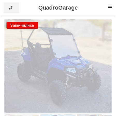
QuadroGarage
Закінчились