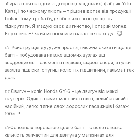
збирається на одній із дочірніх(сусідських) фабрик Yoki
Karts, і по чесному якість – трішки відстає від продукції
Linhai. Тому треба буде обов’язково іноді щось
підкрутити. Я згадую своє дитинство, і старий мопед
Верховина-7 який мені купили взагалі не на ходу…😇
👉 Конструкція дууууже проста, і можна сказати що ця
баггі – побудована на вже відомих вузлах від
квадроциклів – елементи підвіски, шарові опори, втулки
важілів підвіски, ступиці коліс і їх підшипники, гальма і так
далі.
👉Двигун – копія Honda GY-6 – це двигун від максі
скутерів. Один із самих масових в світі, невибагливий і
надійний, легко тягне двох дорослих пасажирів і багаж
100кг!!!
👉Основною перевагою цього баггі – є велетенська
кількість запчастин для двигуна у магазинах для