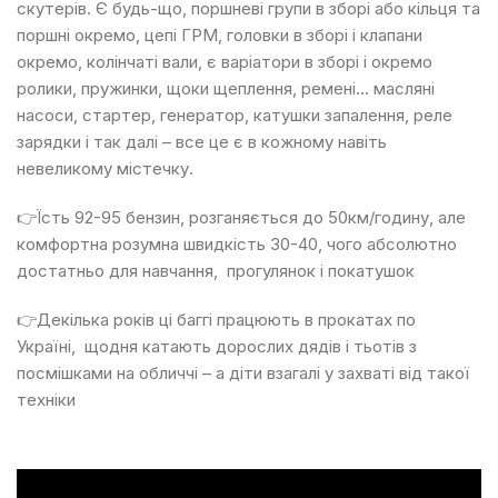
скутерів. Є будь-що, поршневі групи в зборі або кільця та
поршні окремо, цепі ГРМ, головки в зборі і клапани
окремо, колінчаті вали, є варіатори в зборі і окремо
ролики, пружинки, щоки щеплення, ремені… масляні
насоси, стартер, генератор, катушки запалення, реле
зарядки і так далі – все це є в кожному навіть
невеликому містечку.
👉Їсть 92-95 бензин, розганяється до 50км/годину, але
комфортна розумна швидкість 30-40, чого абсолютно
достатньо для навчання,
прогулянок і покатушок
👉Декілька років ці баггі працюють в прокатах по
Україні,
щодня катають дорослих дядів і тьотів з
посмішками на обличчі – а діти взагалі у захваті від такої
техніки