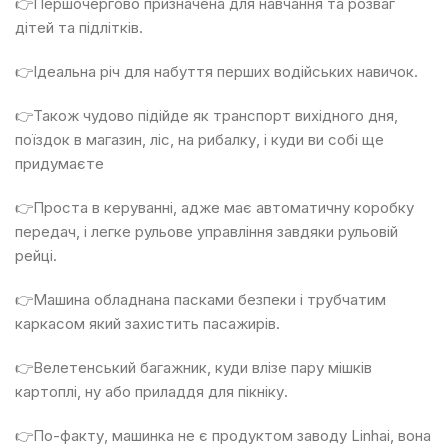
👉Першочергово призначена для навчання та розваг
дітей та підлітків.
👉Ідеальна річ для набуття перших водійських навичок.
👉Також чудово підійде як транспорт вихідного дня,
поїздок в магазин, ліс, на рибалку, і куди ви собі ще
придумаєте
👉Проста в керуванні, адже має автоматичну коробку
передач, і легке рульове управління завдяки рульовій
рейці.
👉Машина обладнана пасками безпеки і трубчатим
каркасом який захистить пасажирів.
👉Велетенський багажник, куди влізе пару мішків
картоплі, ну або приладдя для пікніку.
👉По-факту, машинка не є продуктом заводу Linhai, вона