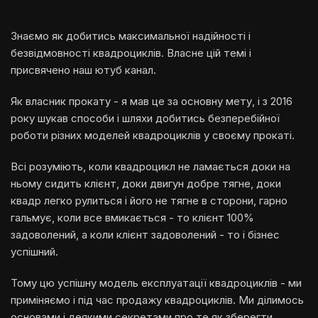
Знаємо як добитись максимальної надійності і
безвідмовності квадроциклів. Власне цій темі і
присвячено наш ютуб канал.
Як власник прокату - я мав це за основну мету, і з 2016
року шукав способи і шляхи добитись безперебійної
роботи різних моделей квадроциклів у своєму прокаті.
Всі розуміють, коли квадроцикл не ламається доки на
ньому сидить клієнт, доки двигун добре тягне, доки
квадр легко рулиться і його не тягне в сторони, гарно
гальмує, коли все вмикається - то клієнт 100%
задоволений, а коли клієнт задоволений - то і бізнес
успішний.
Тому цю успішну модель експлуатації квадроциклів - ми
приміняємо і під час продажу квадроциклів. Ми ділимось
основами і деякими секретами про те як зберегти