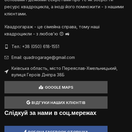
ресурс квадроцикла, а іноді його помножити - з нашими
клієнтами.
Квадрогараж - це сімейна справа, тому наші
квадроцикли - з любов'ю 😍 🚜
Тел.: +38 (050) 618-1551
Email: quadrogarage@gmail.com
Київська область, місто Переяслав-Хмельницький,
вулиця Героїв Дніпра 38Б
GOOGLE MAPS
ВІДГУКИ НАШИХ КЛІЄНТІВ
Слідкуй за нами в соц.мережах